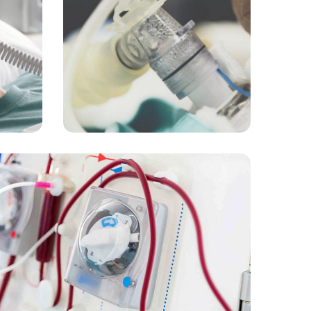
تراکئوستومی
خ
خدمات
همو دیالیز