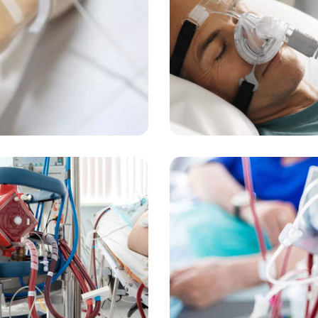
ونتیلاتور
انگی Bipap
خدمات
اکمو (ECMO)