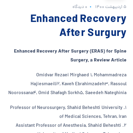
5 اردیبهشت 1400
0 دیدگاه
Enhanced Recovery
After Surgury
Enhanced Recovery After Surgery (ERAS) for Spine
Surgery, a Review Article
Omidvar Rezaei Mirghaed 1, Mohammadreza
Hajiesmaeili2, Kaveh Ebrahimzadeh3, Rassoul
Noorossana4, Omid Shafagh Sorkh5, Saeedeh Nateghinia
1. Professor of Neurosurgery, Shahid Beheshti University
of Medical Sciences, Tehran, Iran
2. Assistant Professor of Anesthesia, Shahid Beheshti